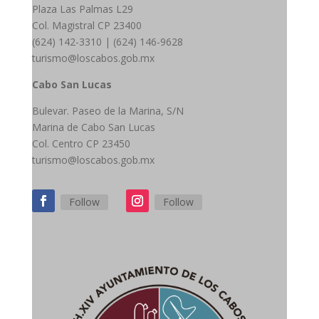
Plaza Las Palmas L29
Col. Magistral CP 23400
(624) 142-3310 |
(624) 146-9628
turismo@loscabos.gob.mx
Cabo San Lucas
Bulevar.
Paseo de la Marina, S/N
Marina de Cabo San Lucas
Col. Centro CP 23450
turismo@loscabos.gob.mx
Follow
Follow